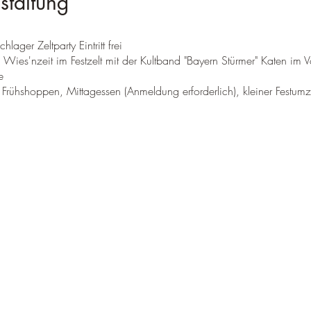
staltung
ager Zeltparty Eintritt frei
es'nzeit im Festzelt mit der Kultband "Bayern Stürmer" Katen im V
e
ühshoppen, Mittagessen (Anmeldung erforderlich), kleiner Festum