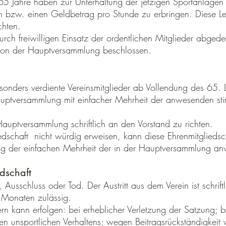
 65 Jahre haben zur Unterhaltung der jetzigen Sportanlage
en bzw. einen Geldbetrag pro Stunde zu erbringen. Diese L
chten.
durch freiwilligen Einsatz der ordentlichen Mitglieder abge
von der Hauptversammlung beschlossen.
sonders verdiente Vereinsmitglieder ab Vollendung des 65. 
Hauptversammlung mit einfacher Mehrheit der anwesenden st
uptversammlung schriftlich an den Vorstand zu richten.
liedschaft nicht würdig erweisen, kann diese Ehrenmitglieds
g der einfachen Mehrheit der in der Hauptversammlung a
dschaft
t, Ausschluss oder Tod. Der Austritt aus dem Verein ist schrif
3 Monaten zulässig.
ern kann erfolgen: bei erheblicher Verletzung der Satzung;
en unsportlichen Verhaltens; wegen Beitragsrückständigkeit 