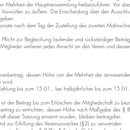
chen Mehrheit der Hauptversammlung herbeizuführen. Vor die
Vorwürfen zu äußern. Die Entscheidung über den Ausschluss
rgeben.
i Monate nach dem Tag der Zustellung des zweiten Mahnschr
.
r Pflicht zur Begleichung laufender und rückständiger Beiträ
Mitglieder verlieren jedes Anrecht an den Verein und dess
Jahresbeitrag, dessen Höhe von der Mehrheit der anwesenden
 wird.
er Zahlung bis zum 15.01., bei halbjährlicher bis zum 15.01
ist der Beitrag bis zum Erlöschen der Mitgliedschaft zu bez
sbeitrag zu entrichten, dessen Höhe nach Maßgabe des § 8
raft dieser Satzung ernannt wurden, bleiben beitragsfrei.
ind zur Erfüllung des Vereinszweckes (§2) zu verwenden.