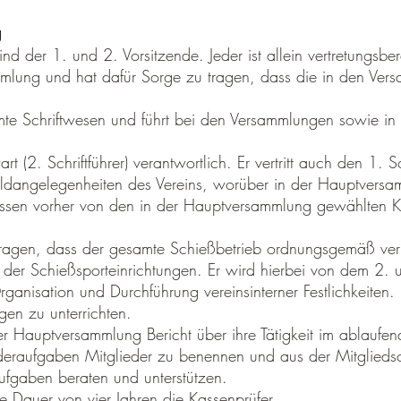
g
 der 1. und 2. Vorsitzende. Jeder ist allein vertretungsber
ammlung und hat dafür Sorge zu tragen, dass die in den Ve
samte Schriftwesen und führt bei den Versammlungen sowie in
art (2. Schriftführer) verantwortlich. Er vertritt auch den 1. 
eldangelegenheiten des Vereins, worüber in der Hauptversa
sen vorher von den in der Hauptversammlung gewählten Kas
tragen, dass der gesamte Schießbetrieb ordnungsgemäß verläu
der Schießsporteinrichtungen. Er wird hierbei von dem 2. und
 Organisation und Durchführung vereinsinterner Festlichkeiten
gen zu unterrichten.
er Hauptversammlung Bericht über ihre Tätigkeit im ablaufen
onderaufgaben Mitglieder zu benennen und aus der Mitglieds
fgaben beraten und unterstützen.
e Dauer von vier Jahren die Kassenprüfer.