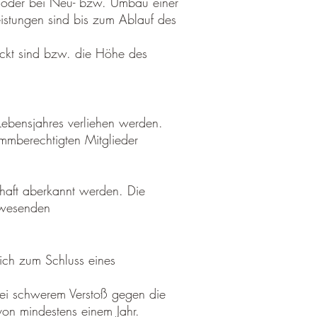
n oder bei Neu- bzw. Umbau einer
eistungen sind bis zum Ablauf des
deckt sind bzw. die Höhe des
Lebensjahres verliehen werden.
immberechtigten Mitglieder
chaft aberkannt werden. Die
nwesenden
tlich zum Schluss eines
 bei schwerem Verstoß gegen die
von mindestens einem Jahr.