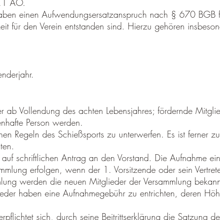
r.1 AO.
 haben einen Aufwendungsersatzanspruch nach § 670 BGB 
eit für den Verein entstanden sind. Hierzu gehören insbeso
enderjahr.
er ab Vollendung des achten Lebensjahres; fördernde Mitglie
enhafte Person werden.
chen Regeln des Schießsports zu unterwerfen. Es ist ferner z
ten.
 auf schriftlichen Antrag an den Vorstand. Die Aufnahme ei
ammlung erfolgen, wenn der 1. Vorsitzende oder sein Vertret
mlung werden die neuen Mitglieder der Versammlung bekan
lieder haben eine Aufnahmegebühr zu entrichten, deren H
flichtet sich, durch seine Beitrittserklärung die Satzung 