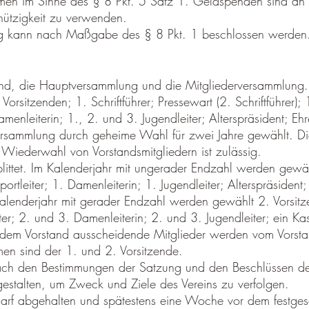
men im Sinne des § 8 Pkt. 5 Satz 1. Geldspenden sind an 
nützigkeit zu verwenden.
ng kann nach Maßgabe des § 8 Pkt. 1 beschlossen werden
and, die Hauptversammlung und die Mitgliederversammlung.
orsitzenden; 1. Schriftführer; Pressewart (2. Schriftführer);
menleiterin; 1., 2. und 3. Jugendleiter; Alterspräsident; Ehre
ersammlung durch geheime Wahl für zwei Jahre gewählt. Di
Wiederwahl von Vorstandsmitgliedern ist zulässig.
ittet. Im Kalenderjahr mit ungerader Endzahl werden gewäh
portleiter; 1. Damenleiterin; 1. Jugendleiter; Alterspräsident; 
Kalenderjahr mit gerader Endzahl werden gewählt 2. Vorsitz
eiter; 2. und 3. Damenleiterin; 2. und 3. Jugendleiter; ein Ka
em Vorstand ausscheidende Mitglieder werden vom Vorstand
n sind der 1. und 2. Vorsitzende.
nach den Bestimmungen der Satzung und den Beschlüssen de
estalten, um Zweck und Ziele des Vereins zu verfolgen.
arf abgehalten und spätestens eine Woche vor dem festgese